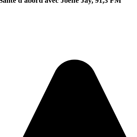
 Santé d'abord avec Joëlle Jay, 91,3 FM